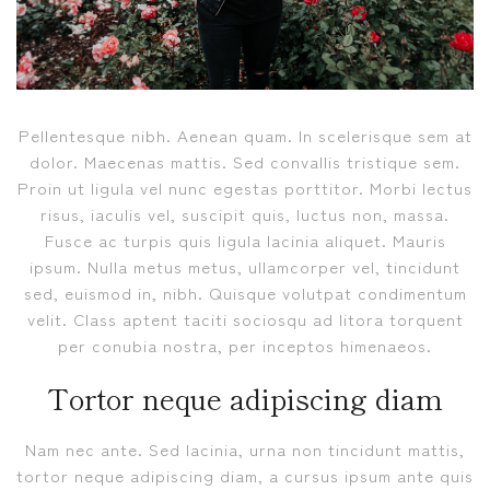
Pellentesque nibh. Aenean quam. In scelerisque sem at
dolor. Maecenas mattis. Sed convallis tristique sem.
Proin ut ligula vel nunc egestas porttitor. Morbi lectus
risus, iaculis vel, suscipit quis, luctus non, massa.
Fusce ac turpis quis ligula lacinia aliquet. Mauris
ipsum. Nulla metus metus, ullamcorper vel, tincidunt
sed, euismod in, nibh. Quisque volutpat condimentum
velit. Class aptent taciti sociosqu ad litora torquent
per conubia nostra, per inceptos himenaeos.
Tortor neque adipiscing diam
Nam nec ante. Sed lacinia, urna non tincidunt mattis,
tortor neque adipiscing diam, a cursus ipsum ante quis